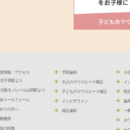
院情報・アクセス
予防歯科
小
北千里駅より
大人のマウスピース矯正
イ
大阪モノレール山田駅より
子どものマウスピース矯正
咬
診メールフォーム
インビザライン
歯
めての方へ
矯正歯科
一
療費用
ホ
院の特徴
セ