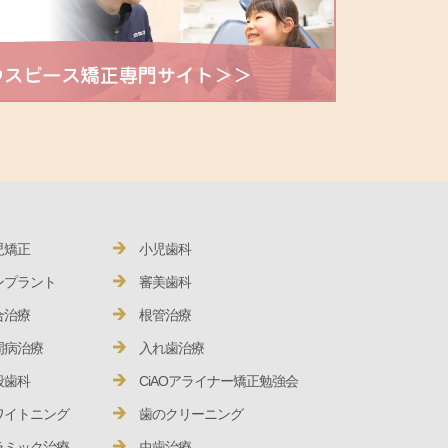
児矯正
小児歯科
ンプラント
審美歯科
合治療
根管治療
周病治療
入れ歯治療
般歯科
CiAOアライナー矯正勉強会
ワイトニング
歯のクリーニング
ラミック治療
虫歯治療