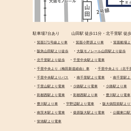
駐車場7台あり
山田駅 徒歩11分・北千里駅 徒歩
・
・
・
箕面171号線より車
箕面小野原より車
箕面船場よ
・
・
阪急山田駅より徒歩
大阪モノレール山田駅より徒歩
・
・
北千里駅より徒歩
千里中央駅より電車
・
・
千里中央より（梅田新道経由）車
千里中央より（北千
・
・
・
千里中央駅よりバス
南千里駅より電車
南千里駅よ
・
・
・
千里山駅より電車
少路駅より電車
少路駅より車
・
・
・
彩都西駅より電車
彩都西駅より車
豊川駅より電車
・
・
・
豊川駅より車
宇野辺駅より電車
阪大病院前駅より
・
・
・
南茨木駅より電車
柴原阪大駅より電車
公園東口駅
・
蛍池駅より電車