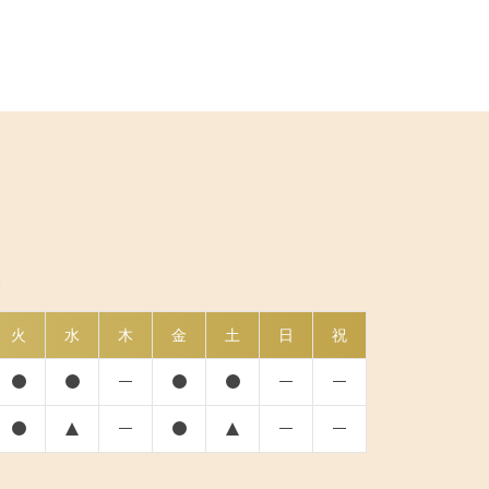
e
火
水
木
金
土
日
祝