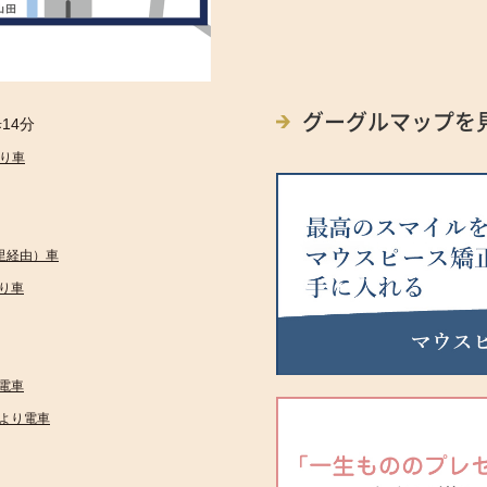
グーグルマップを
14分
り車
里経由）車
り車
電車
より電車